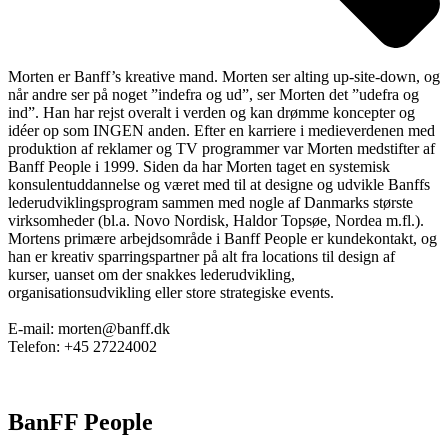
Morten er Banff’s kreative mand. Morten ser alting up-site-down, og
når andre ser på noget ”indefra og ud”, ser Morten det ”udefra og
ind”. Han har rejst overalt i verden og kan drømme koncepter og
idéer op som INGEN anden. Efter en karriere i medieverdenen med
produktion af reklamer og TV programmer var Morten medstifter af
Banff People i 1999. Siden da har Morten taget en systemisk
konsulentuddannelse og været med til at designe og udvikle Banffs
lederudviklingsprogram sammen med nogle af Danmarks største
virksomheder (bl.a. Novo Nordisk, Haldor Topsøe, Nordea m.fl.).
Mortens primære arbejdsområde i Banff People er kundekontakt, og
han er kreativ sparringspartner på alt fra locations til design af
kurser, uanset om der snakkes lederudvikling,
organisationsudvikling eller store strategiske events.
E-mail: morten@banff.dk
Telefon: +45 27224002
BanFF People