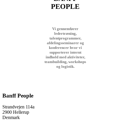
PEOPLE
Vi gennemfører
ledertræning,
talentprogrammer,
afdelingsseminarer og
konferencer hvor vi
supporterer internt
indhold med aktiviteter,
teambuilding, workshops
og logistik.
Banff People
Strandvejen 114a
2900 Hellerup
Denmark