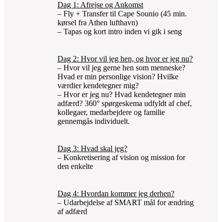
Dag 1: Afrejse og Ankomst
– Fly + Transfer til Cape Sounio (45 min.
kørsel fra Athen lufthavn)
– Tapas og kort intro inden vi gik i seng
Dag 2: Hvor vil jeg hen, og hvor er jeg nu?
– Hvor vil jeg gerne hen som menneske?
Hvad er min personlige vision? Hvilke
værdier kendetegner mig?
– Hvor er jeg nu? Hvad kendetegner min
adfærd? 360° spørgeskema udfyldt af chef,
kollegaer, medarbejdere og familie
gennemgås individuelt.
Dag 3: Hvad skal jeg?
– Konkretisering af vision og mission for
den enkelte
Dag 4: Hvordan kommer jeg derhen?
– Udarbejdelse af SMART mål for ændring
af adfærd