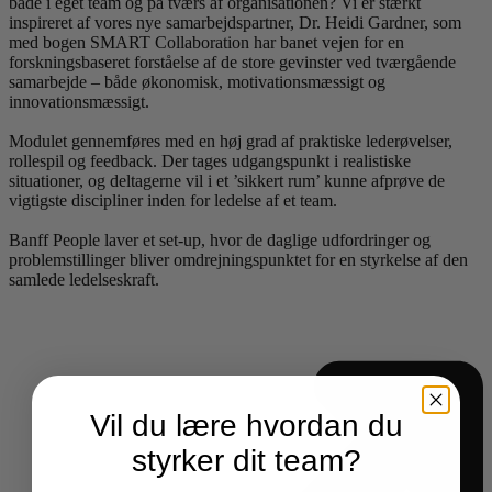
både i eget team og på tværs af organisationen? Vi er stærkt
inspireret af vores nye samarbejdspartner, Dr. Heidi Gardner, som
med bogen SMART Collaboration har banet vejen for en
forskningsbaseret forståelse af de store gevinster ved tværgående
samarbejde – både økonomisk, motivationsmæssigt og
innovationsmæssigt.
Modulet gennemføres med en høj grad af praktiske lederøvelser,
rollespil og feedback. Der tages udgangspunkt i realistiske
situationer, og deltagerne vil i et ’sikkert rum’ kunne afprøve de
vigtigste discipliner inden for ledelse af et team.
Banff People laver et set-up, hvor de daglige udfordringer og
problemstillinger bliver omdrejningspunktet for en styrkelse af den
samlede ledelseskraft.
Vil du lære hvordan du
styrker dit team?