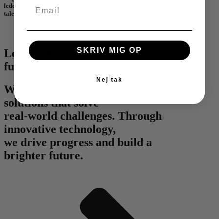
ledertræning, & talentprogrammer. Vi gennemfører ledertræning, &
talentprogrammer. Vi gennemfører ledertræning, & talentprogrammer.
SKRIV MIG OP
Let’s code a better
future together
Nej tak
We focus on creating impactful IT
solutions that solve
real-world challenges. Through
innovative technology,
we drive progress and build a
brighter future.