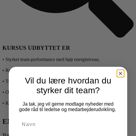
KURSUS UDBYTTET ER
• Styrket team-performance med højt energiniveau.
• Realistisk handlingsplan for teamet.
Vil du lære hvordan du
• Træning af værktøjer på egen krop.
styrker dit team?
• Opnåelse af større arbejdsglæde og mindre stress i teamet.
• Kursets detaljerede indhold designes i samarbejde med kunden.
Ja tak, jeg vil gerne modtage nyheder med
gode råd til ledelse og medarbejderudvikling.
ENERGI I TEAMET
Vi gennemfører ledertræning, & talentprogrammer. Vi gennemfører