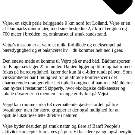
Vejrø, en skjult perle beliggende 9 km nord for Lolland. Vejrø er en
af Danmarks mindre øer, med sine beskedne 2,7 km i længden og
700 meter i bredden, og omkranset af smuk sandstrand.
Vejrø’s mission er at være et unikt forbillede og et eksempel på
bæredygtighed og et balanceret liv – du kommer helt ned i gear.
Den eneste måde at komme til Vejrø på er med båd. Bådtransporten
fra Kragenæs tager 25 minutter. Da øen ligger op til ro og natur med
fokus på bæredygtighed, kører der kun få el-biler rundt på øen. Som
virksomheder har I mulighed for at afholde konferencer i det
charmerende orangeri eller i et tipitelt omgivet af naturen. Måltiderne
kan nydes i restaurant Skipperly, hvor økologiske delikatesser og
lokale råvarer er på menuen – mange er dyrket på Vejrø.
Vejrø kan rumme cirka 68 overnattende gæster fordelt på fire
bygninger, men for større grupper er der også mulighed for at
opstille luksuriøse telte direkte i naturen.
Vejrø byder desuden på smuk natur, og flere af Banff People’s
aktivitetskoncepter kan laves på øen. Vi har flere gange også benytte