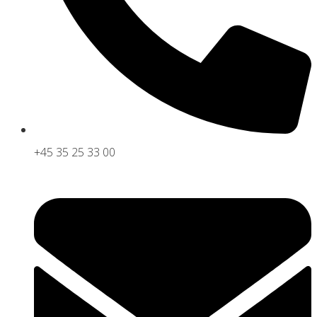
Ja tak, jeg vil gerne modtage nyheder med
gode råd til ledelse og medarbejderudvikling.
+45 35 25 33 00
SKRIV MIG OP
Nej tak