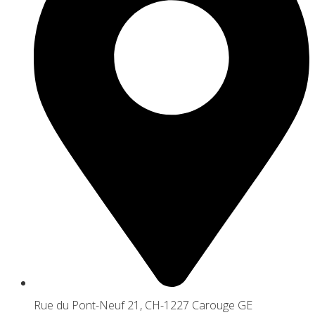
Rue du Pont-Neuf 21, CH-1227 Carouge GE