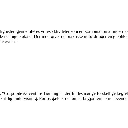
ligheden gennemføres vores aktiviteter som en kombination af inden- og
de i et mødelokale. Derimod giver de praktiske udfordringer en øjeblikk
ne øvelser.
, “Corporate Adventure Training” – der findes mange forskellige begrebe
skriftlig undervisning. For os gælder det om at få gjort emnerne levende 