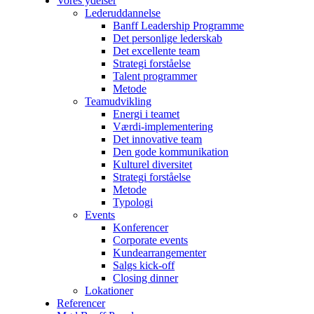
Vores ydelser
Lederuddannelse
Banff Leadership Programme
Det personlige lederskab
Det excellente team
Strategi forståelse
Talent programmer
Metode
Teamudvikling
Energi i teamet
Værdi-implementering
Det innovative team
Den gode kommunikation
Kulturel diversitet
Strategi forståelse
Metode
Typologi
Events
Konferencer
Corporate events
Kundearrangementer
Salgs kick-off
Closing dinner
Lokationer
Referencer