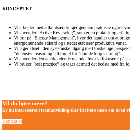
KONCEPTET
Vi arbejder med adfærdsændringer gennem praktiske og relevan
Vi anvender “Active Reviewing”, som er en praktisk og erfarings
Vi tror på “Energy Management”, hvor det handler om at bruge 
energidrænende adfærd og i stedet etablerer produktive vaner.
Vi tager afsæt i den systemiske tilgang med forskellige perspe
“defensive reasoning” til fordel for “double loop learning”.
Vi anvender den anerkendende metode, hvor vi fokuserer på succ
Vi bruger “best practice” og tager dermed det bedste med fra for
Vil du høre mere?
Er du interesseret i teamudvikling eller i at høre mere om hvad vi 
Kontakt os