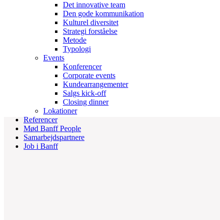
Det innovative team
Den gode kommunikation
Kulturel diversitet
Strategi forståelse
Metode
Typologi
Events
Konferencer
Corporate events
Kundearrangementer
Salgs kick-off
Closing dinner
Lokationer
Referencer
Mød Banff People
Samarbejdspartnere
Job i Banff