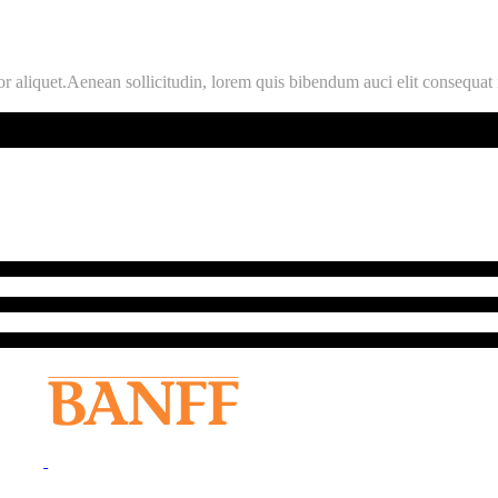
aliquet.Aenean sollicitudin, lorem quis bibendum auci elit consequat ipsu