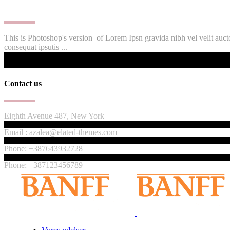
This is Photoshop's version of Lorem Ipsn gravida nibh vel velit auctor 
consequat ipsutis ...
Contact us
Eighth Avenue 487, New York
Email :
azalea@elated-themes.com
Phone: +387643932728
Phone: +387123456789