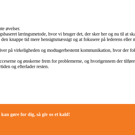
te øvelser.
baseret læringsmetode, hvor vi bruger det, der sker her og nu til at sk
den knappe tid mere hensigtsmæssigt og at fokusere på lederens eller 
ktiver på virkeligheden og modtagerbestemt kommunikation, hvor der fok
eserne og ønskerne frem for problemerne, og hvorigennem der tilføres 
tiden og efterlader resten.
kan gøre for dig, så giv os et kald!