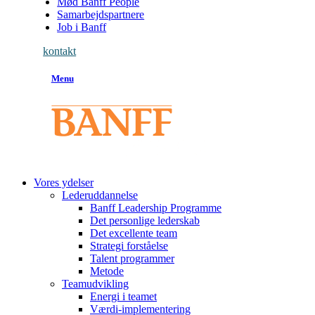
Mød Banff People
Samarbejdspartnere
Job i Banff
kontakt
Menu
Vores ydelser
Lederuddannelse
Banff Leadership Programme
Det personlige lederskab
Det excellente team
Strategi forståelse
Talent programmer
Metode
Teamudvikling
Energi i teamet
Værdi-implementering