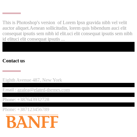
This is Photoshop's version of Lorem Ipsn gravida nibh vel velit
auctor aliquet.Aenean sollicitudin, lorem quis bibendum auci elit
consequat ipsutis sem nibh id elit.uci elit consequat ipsutis sem nibh
id elituci elit consequat ipsutis ...
Contact us
Eighth Avenue 487, New York
Email :
azalea@elated-themes.com
Phone: +387643932728
Phone: +387123456789