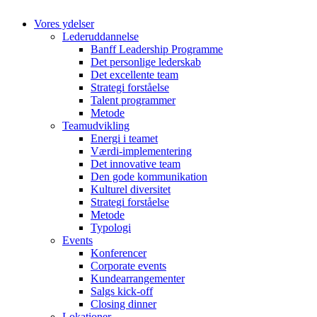
Vores ydelser
Lederuddannelse
Banff Leadership Programme
Det personlige lederskab
Det excellente team
Strategi forståelse
Talent programmer
Metode
Teamudvikling
Energi i teamet
Værdi-implementering
Det innovative team
Den gode kommunikation
Kulturel diversitet
Strategi forståelse
Metode
Typologi
Events
Konferencer
Corporate events
Kundearrangementer
Salgs kick-off
Closing dinner
Lokationer