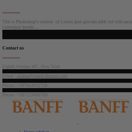
This is Photoshop's version of Lorem Ipsn gravida nibh vel velit auctor 
consequat ipsutis ...
Contact us
Eighth Avenue 487, New York
Email :
azalea@elated-themes.com
Phone: +387643932728
Phone: +387123456789