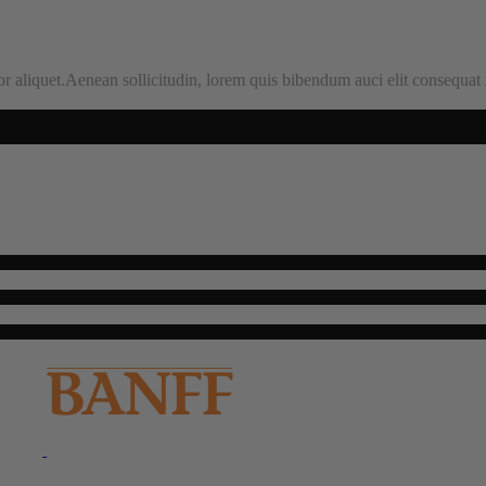
aliquet.Aenean sollicitudin, lorem quis bibendum auci elit consequat ipsu