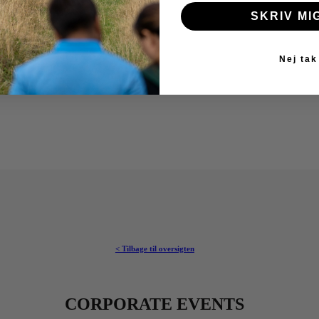
SKRIV MI
Nej tak
< Tilbage til oversigten
CORPORATE EVENTS