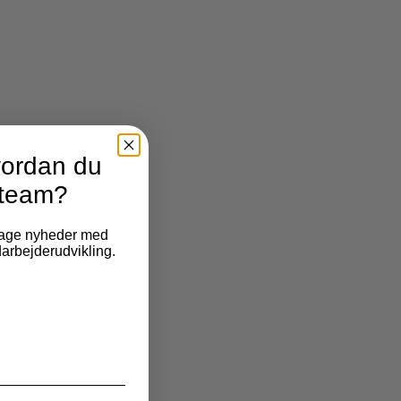
vordan du
t team?
dtage nyheder med
darbejderudvikling.