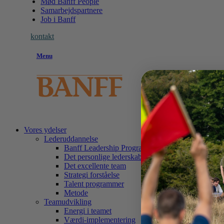
Mød Banff People
Samarbejdspartnere
Job i Banff
kontakt
Menu
Vores ydelser
Lederuddannelse
Banff Leadership Programme
Det personlige lederskab
Det excellente team
Strategi forståelse
Talent programmer
Metode
Teamudvikling
Energi i teamet
Værdi-implementering