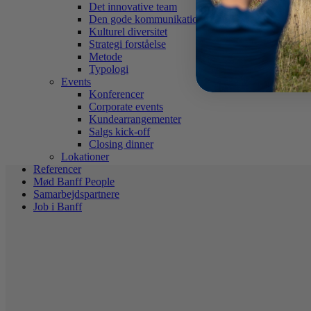
Det innovative team
Den gode kommunikation
Kulturel diversitet
Strategi forståelse
Metode
Typologi
Events
Konferencer
Corporate events
Kundearrangementer
Salgs kick-off
Closing dinner
Lokationer
Referencer
Mød Banff People
Samarbejdspartnere
Job i Banff