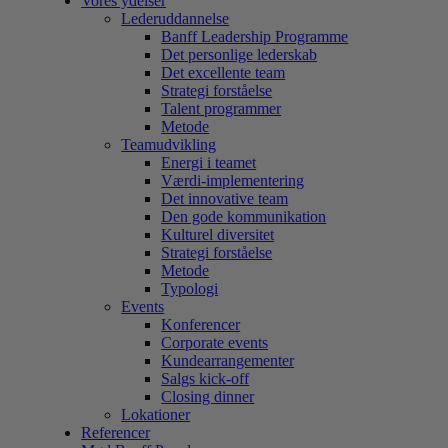
Vores ydelser
Lederuddannelse
Banff Leadership Programme
Det personlige lederskab
Det excellente team
Strategi forståelse
Talent programmer
Metode
Teamudvikling
Energi i teamet
Værdi-implementering
Det innovative team
Den gode kommunikation
Kulturel diversitet
Strategi forståelse
Metode
Typologi
Events
Konferencer
Corporate events
Kundearrangementer
Salgs kick-off
Closing dinner
Lokationer
Referencer