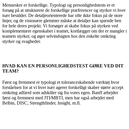
Mennesker er forskellige. Typologi og personlighedstests er et
forsøg på at strukturere de forskellige præferencer og styrker vi hver
især besidder. De detaljeorienterede har ofte ikke fokus på de store
linjer, og de visionære glemmer måske at detaljer kan spænde ben
for hele deres projekt. Vi forsøger at skabe fokus på styrken ved
komplementære egenskaber i teamet, kortlægger om der er mangler i
teamets styrker, og øger selvindsigten hos den enkelte omkring
styrker og svagheder.
HVAD KAN EN PERSONLIGHEDSTEST GØRE VED DIT
TEAM?
Først og fremmest er typologi et toleranceskabende værktøj hvor
forståelsen for at vi hver især agerer forskelligt skaber større accept
omkring adfærd som adskiller sig fra vores egen. Banff arbejder
først og fremmest med JTI/MBTI, men har også arbejdet med
Belbin, DISC, Strengthfinder, Insight, m.fl.