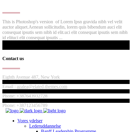
This is Photoshop's version of Lorem Ipsn gravida nibh vel velit
auctor aliquet.Aenean sollicitudin, lorem quis bibendum auci elit
consequat ipsutis sem nibh id elit.uci elit consequat ipsutis sem nibh
id elituci elit consequat ipsutis ...
Contact us
Eighth Avenue 487, New York
Email :
azalea@elated-themes.com
Phone: +387643932728
Phone: +387123456789
Vores ydelser
Lederuddannelse
Banff Leadership Programme