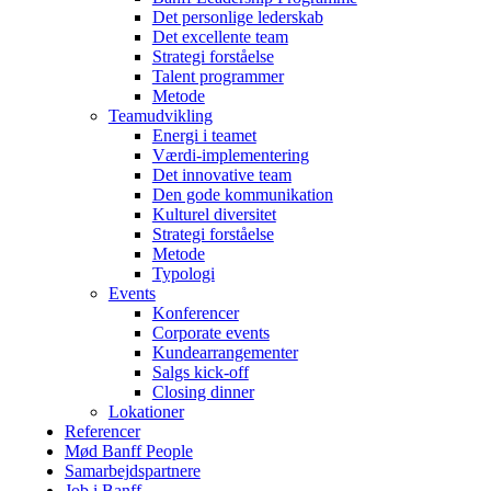
Det personlige lederskab
Det excellente team
Strategi forståelse
Talent programmer
Metode
Teamudvikling
Energi i teamet
Værdi-implementering
Det innovative team
Den gode kommunikation
Kulturel diversitet
Strategi forståelse
Metode
Typologi
Events
Konferencer
Corporate events
Kundearrangementer
Salgs kick-off
Closing dinner
Lokationer
Referencer
Mød Banff People
Samarbejdspartnere
Job i Banff