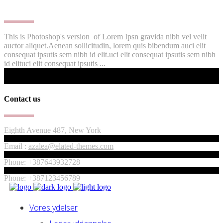
This is Photoshop's version of Lorem Ipsn gravida nibh vel velit
auctor aliquet.Aenean sollicitudin, lorem quis bibendum auci elit
consequat ipsutis sem nibh id elit.uci elit consequat ipsutis sem nibh
id elituci elit consequat ipsutis ...
Contact us
Eighth Avenue 487, New York
Email :
azalea@elated-themes.com
Phone: +387643932728
Phone: +387123456789
Vores ydelser