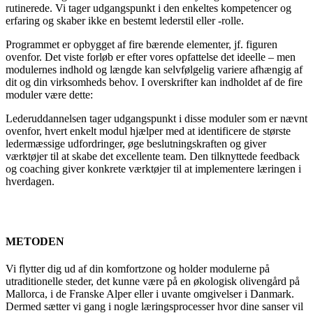
rutinerede. Vi tager udgangspunkt i den enkeltes kompetencer og
erfaring og skaber ikke en bestemt lederstil eller -rolle.
Programmet er opbygget af fire bærende elementer, jf. figuren
ovenfor. Det viste forløb er efter vores opfattelse det ideelle – men
modulernes indhold og længde kan selvfølgelig variere afhængig af
dit og din virksomheds behov. I overskrifter kan indholdet af de fire
moduler være dette:
Lederuddannelsen tager udgangspunkt i disse moduler som er nævnt
ovenfor, hvert enkelt modul hjælper med at identificere de største
ledermæssige udfordringer, øge beslutningskraften og giver
værktøjer til at skabe det excellente team. Den tilknyttede feedback
og coaching giver konkrete værktøjer til at implementere læringen i
hverdagen.
METODEN
Vi flytter dig ud af din komfortzone og holder modulerne på
utraditionelle steder, det kunne være på en økologisk olivengård på
Mallorca, i de Franske Alper eller i uvante omgivelser i Danmark.
Dermed sætter vi gang i nogle læringsprocesser hvor dine sanser vil