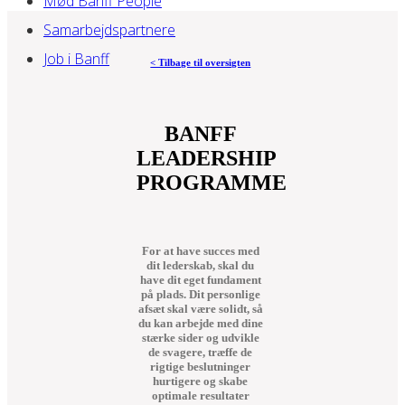
Mød Banff People
Samarbejdspartnere
Job i Banff
< Tilbage til oversigten
BANFF
LEADERSHIP
PROGRAMME
For at have succes med
dit lederskab, skal du
have dit eget fundament
på plads. Dit personlige
afsæt skal være solidt, så
du kan arbejde med dine
stærke sider og udvikle
de svagere, træffe de
rigtige beslutninger
hurtigere og skabe
optimale resultater