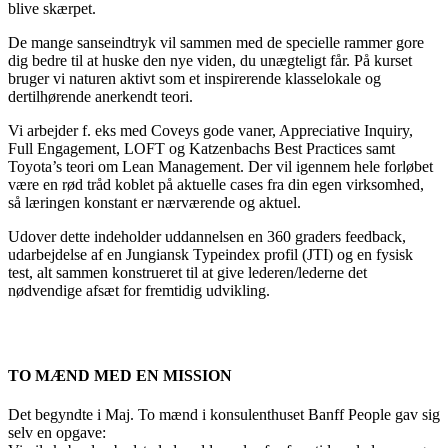
blive skærpet.
De mange sanseindtryk vil sammen med de specielle rammer gore
dig bedre til at huske den nye viden, du unægteligt får. På kurset
bruger vi naturen aktivt som et inspirerende klasselokale og
dertilhørende anerkendt teori.
Vi arbejder f. eks med Coveys gode vaner, Appreciative Inquiry,
Full Engagement, LOFT og Katzenbachs Best Practices samt
Toyota’s teori om Lean Management. Der vil igennem hele forløbet
være en rød tråd koblet på aktuelle cases fra din egen virksomhed,
så læringen konstant er nærværende og aktuel.
Udover dette indeholder uddannelsen en 360 graders feedback,
udarbejdelse af en Jungiansk Typeindex profil (JTI) og en fysisk
test, alt sammen konstrueret til at give lederen/lederne det
nødvendige afsæt for fremtidig udvikling.
TO MÆND MED EN MISSION
Det begyndte i Maj. To mænd i konsulenthuset Banff People gav sig
selv en opgave: