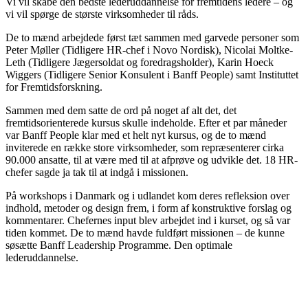
Vi vil skabe den bedste lederuddannelse for fremtidens ledere – og
vi vil spørge de største virksomheder til råds.
De to mænd arbejdede først tæt sammen med garvede personer som
Peter Møller (Tidligere HR-chef i Novo Nordisk), Nicolai Moltke-
Leth (Tidligere Jægersoldat og foredragsholder), Karin Hoeck
Wiggers (Tidligere Senior Konsulent i Banff People) samt Instituttet
for Fremtidsforskning.
Sammen med dem satte de ord på noget af alt det, det
fremtidsorienterede kursus skulle indeholde. Efter et par måneder
var Banff People klar med et helt nyt kursus, og de to mænd
inviterede en række store virksomheder, som repræsenterer cirka
90.000 ansatte, til at være med til at afprøve og udvikle det. 18 HR-
chefer sagde ja tak til at indgå i missionen.
På workshops i Danmark og i udlandet kom deres refleksion over
indhold, metoder og design frem, i form af konstruktive forslag og
kommentarer. Chefernes input blev arbejdet ind i kurset, og så var
tiden kommet. De to mænd havde fuldført missionen – de kunne
søsætte Banff Leadership Programme. Den optimale
lederuddannelse.