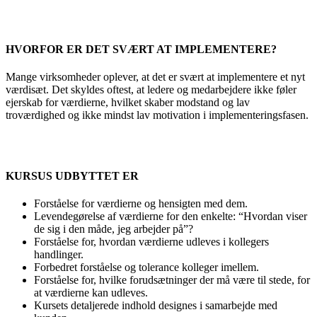
HVORFOR ER DET SVÆRT AT IMPLEMENTERE?
Mange virksomheder oplever, at det er svært at implementere et nyt
værdisæt. Det skyldes oftest, at ledere og medarbejdere ikke føler
ejerskab for værdierne, hvilket skaber modstand og lav
troværdighed og ikke mindst lav motivation i implementeringsfasen.
KURSUS UDBYTTET ER
Forståelse for værdierne og hensigten med dem.
Levendegørelse af værdierne for den enkelte: “Hvordan viser
de sig i den måde, jeg arbejder på”?
Forståelse for, hvordan værdierne udleves i kollegers
handlinger.
Forbedret forståelse og tolerance kolleger imellem.
Forståelse for, hvilke forudsætninger der må være til stede, for
at værdierne kan udleves.
Kursets detaljerede indhold designes i samarbejde med