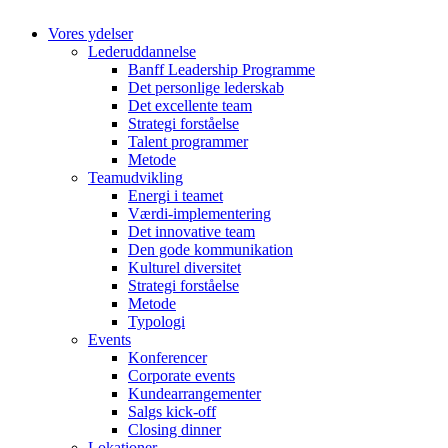
Vores ydelser
Lederuddannelse
Banff Leadership Programme
Det personlige lederskab
Det excellente team
Strategi forståelse
Talent programmer
Metode
Teamudvikling
Energi i teamet
Værdi-implementering
Det innovative team
Den gode kommunikation
Kulturel diversitet
Strategi forståelse
Metode
Typologi
Events
Konferencer
Corporate events
Kundearrangementer
Salgs kick-off
Closing dinner
Lokationer