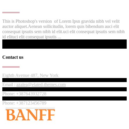
This is Photoshop's version of Lorem Ipsn gravida nibh vel velit
auctor aliquet.Aenean sollicitudin, lorem quis bibendum auci elit
consequat ipsutis sem nibh id elit.uci elit consequat ipsutis sem nibh
id elituci elit consequat ipsutis ...
Contact us
Eighth Avenue 487, New York
Email :
azalea@elated-themes.com
Phone: +387643932728
Phone: +387123456789