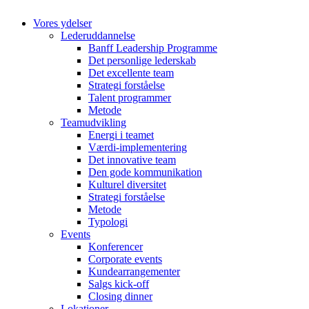
Vores ydelser
Lederuddannelse
Banff Leadership Programme
Det personlige lederskab
Det excellente team
Strategi forståelse
Talent programmer
Metode
Teamudvikling
Energi i teamet
Værdi-implementering
Det innovative team
Den gode kommunikation
Kulturel diversitet
Strategi forståelse
Metode
Typologi
Events
Konferencer
Corporate events
Kundearrangementer
Salgs kick-off
Closing dinner
Lokationer