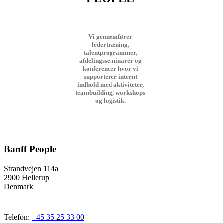
Vi gennemfører
ledertræning,
talentprogrammer,
afdelingsseminarer og
konferencer hvor vi
supporterer internt
indhold med aktiviteter,
teambuilding, workshops
og logistik.
Banff People
Strandvejen 114a
2900 Hellerup
Denmark
Telefon:
+45 35 25 33 00