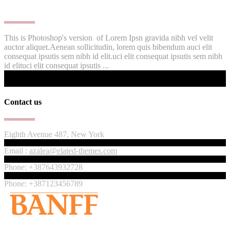
This is Photoshop's version of Lorem Ipsn gravida nibh vel velit
auctor aliquet.Aenean sollicitudin, lorem quis bibendum auci elit
consequat ipsutis sem nibh id elit.uci elit consequat ipsutis sem nibh
id elituci elit consequat ipsutis ...
Contact us
Eighth Avenue 487, New York
Email :
azalea@elated-themes.com
Phone: +387643932728
Phone: +387123456789