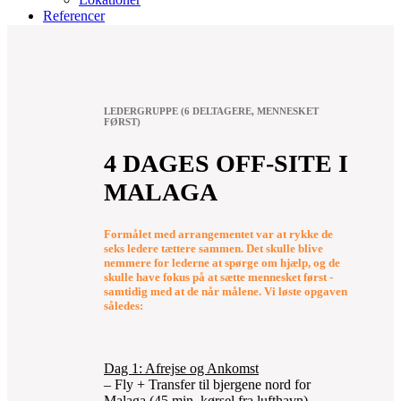
Referencer
Mød Banff People
Samarbejdspartnere
Job i Banff
LEDERGRUPPE (6 DELTAGERE, MENNESKET
FØRST)
4 DAGES OFF-SITE I
MALAGA
Formålet med arrangementet var at rykke de
seks ledere tættere sammen. Det skulle blive
nemmere for lederne at spørge om hjælp, og de
skulle have fokus på at sætte mennesket først -
samtidig med at de når målene. Vi løste opgaven
således:
Dag 1: Afrejse og Ankomst
– Fly + Transfer til bjergene nord for
Malaga (45 min. kørsel fra lufthavn)