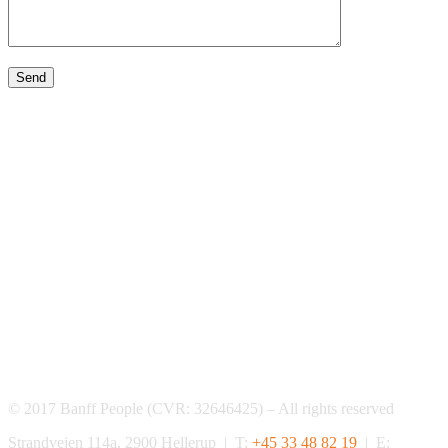
© 2017 Banff People (CVR: 32646425) – All rights reserved
Strandvejen 114a, 2900 Hellerup | T:
+45 33 48 82 19
| E: