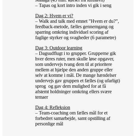
– Tapas og kort intro inden vi gik i seng
Dag 2: Hvem er vi?
– Walk and talk med emnet ”Hvem er du?”,
feedback-metode, fælles gennemgang og
sparring omkring individuel scoring af
faglige styrker og svagheder (6 parametre)
Dag 3: Outdoor learning
– Dagsudflugt i to grupper. Grupperne gik
hver deres ruter, men skulle løse opgaver,
som undervejs tvang dem til at prioritere
mellem at hjælpe den anden gruppe eller
selv at komme i mål. De mange hændelser
undervejs gav gruppen et fælles (og ufarligt)
sprog og gav dem mulighed for at få
afstemt holdninger omkring ellers svære
temaer
Dag 4: Refleksion
– Team-coaching om fælles mål for et
forbedret samarbejde, samt opstilling af
personlige mål